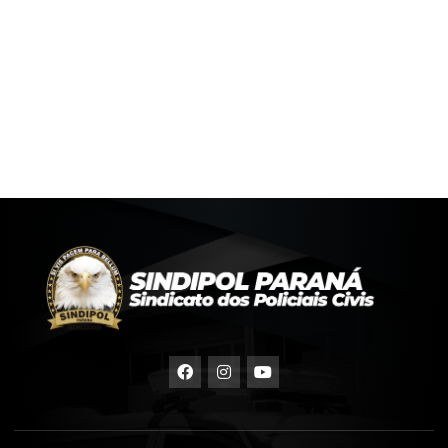
Whatsapp 4391468100