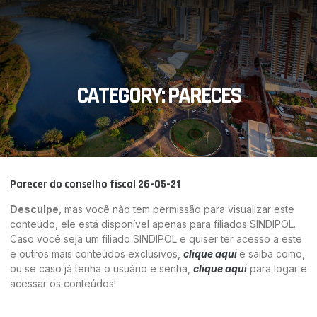
CATEGORY: PARECES
Parecer do conselho fiscal 26-05-21
Desculpe
, mas você não tem permissão para visualizar este
conteúdo, ele está disponível apenas para filiados SINDIPOL.
Caso você seja um filiado SINDIPOL e quiser ter acesso a este
e outros mais conteúdos exclusivos,
clique aqui
e saiba como,
ou se caso já tenha o usuário e senha,
clique aqui
para logar e
acessar os conteúdos!