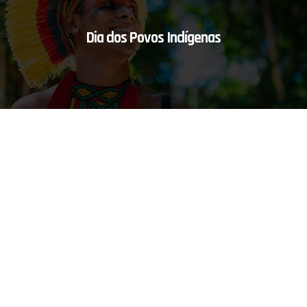
Dia dos Povos Indígenas
Hoje, 19, é o Dia dos Povos Indígenas, uma data que
nos convida a refletir sobre a importância da
preservação e valorização da diversidade cultural e
ancestralidade dos povos originários que habitam nosso
país.
Este é um momento para honrar as tradições e
conhecimentos desses povos, reconhecendo suas lutas
históricas pela demarcação de suas terras, pela
preservação de suas culturas e pela garantia de seus
direitos básicos, como o acesso à saúde, educação e à