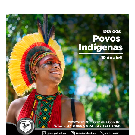
#policiacivildoparana #policiacivil #Cobrapol