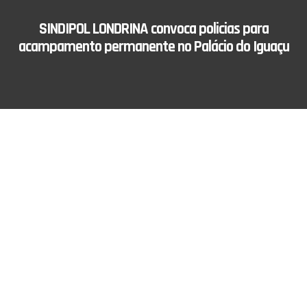
SINDIPOL LONDRINA convoca policias para
acampamento permanente no Palácio do Iguaçu
O SINDIPOL através de seu Presidente vem
CONVOCAR, todos os policiais civis, aposentados,
pensionistas, ativos filiados e não filiados que tenham
disponibilidade para voluntariamente participar da
montagem de um acampamento permanente, em frente
ao Palácio Iguaçu em Curitiba PR.
Esclarece que o motivo de tal convocação é pelo fato
das assembleias ocorridas nos dias 17, 18, 19, 20 e 21,
nas subdivisões 10ª, 11ª, 7ª, 9ª, 8ª, 17ª e 22ª, terem
deliberado e aprovada à permissão para o Sindipol,