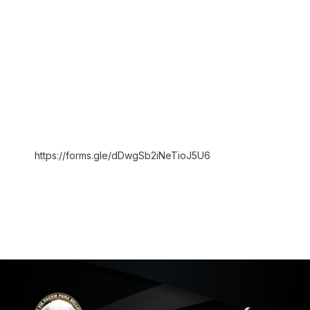
Por isso, contamos, como sempre, com todos policiais
civis filiados ou não e pensionistas para mais esta
demonstração de força e união frente a este Governo
déspota.
Enfatizamos que assim que formalizarmos e registramos
as ATAS, implantaremos as medidas aprovadas pelos
participantes das assembleias, principalmente, no que
tange as paralisações e demais decisões. Por fim, aos
interessados, entrar em contato com o SINDIPOL ou
inserir seus dados no formulário abaixo:
https://forms.gle/dDwgSb2iNeTioJ5U6